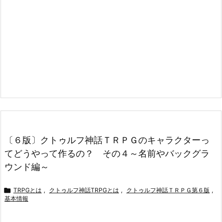
〔６版〕クトゥルフ神話ＴＲＰＧのキャラクターっ
てどうやって作るの？ その４～名前やバックグラ
ウンド編～

TRPGとは
,
クトゥルフ神話TRPGとは
,
クトゥルフ神話ＴＲＰＧ第６版
,
基本情報