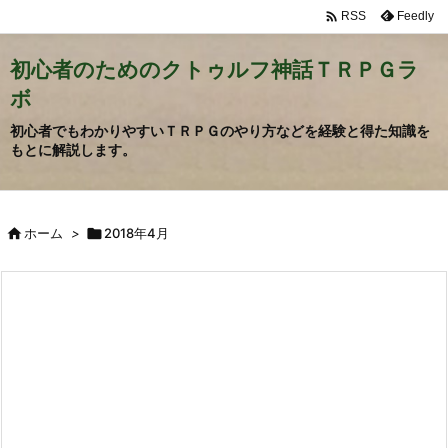

Feedly
RSS
初心者のためのクトゥルフ神話ＴＲＰＧラ
ボ
初心者でもわかりやすいＴＲＰＧのやり方などを経験と得た知識を
もとに解説します。

ホーム
>

2018年4月