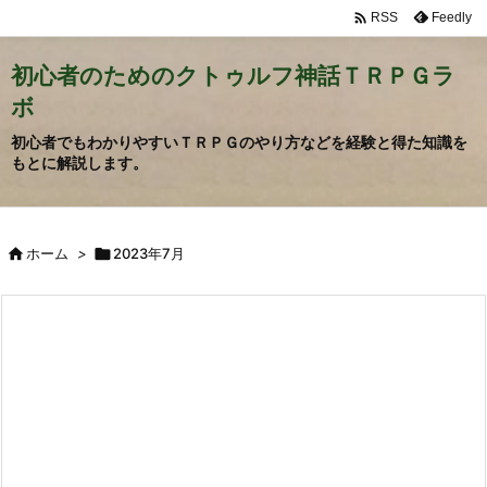

Feedly
RSS
初心者のためのクトゥルフ神話ＴＲＰＧラ
ボ
初心者でもわかりやすいＴＲＰＧのやり方などを経験と得た知識を
もとに解説します。

ホーム
>

2023年7月