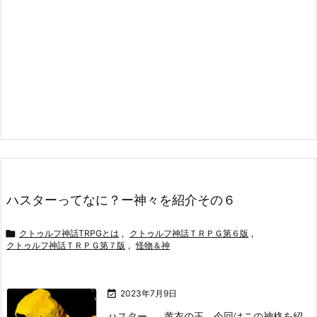
ハスターってなに？ー神々を紹介その６

クトゥルフ神話TRPGとは
,
クトゥルフ神話ＴＲＰＧ第６版
,
クトゥルフ神話ＴＲＰＧ第７版
,
怪物＆神

2023年7月9日
ハスター……黄衣の王。今回はこの神格を紹