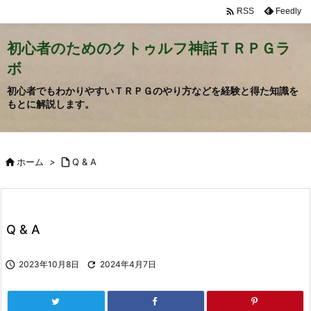

Feedly
RSS
初心者のためのクトゥルフ神話ＴＲＰＧラ
ボ
初心者でもわかりやすいＴＲＰＧのやり方などを経験と得た知識を
もとに解説します。

ホーム
>

Q & A
Q & A

2023年10月8日

2024年4月7日