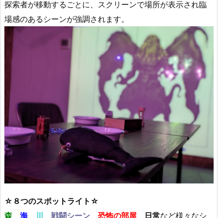
探索者が移動するごとに、スクリーンで場所が表示され臨
場感のあるシーンが強調されます。
☆８つのスポットライト☆
森
、
海
、
川
、
戦闘シーン
、
恐怖の部屋
、
日常
など様々なシ