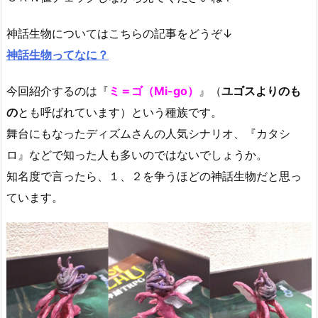
神話生物についてはこちらの記事をどうぞ↓
神話生物ってなに？
今回紹介するのは『
ミ＝ゴ（Mi-go）
』（
ユゴスよりのも
の
とも呼ばれています）という種族です。
舞台にもなったディズムさんの人気シナリオ、『カタシ
ロ』などで知った人も多いのではないでしょうか。
知名度で言ったら、１、２を争うほどの神話生物だと思っ
ています。