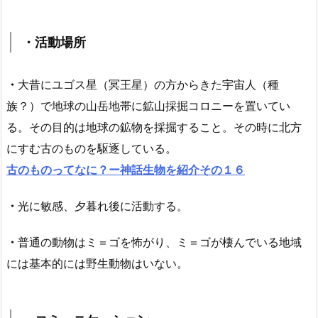
・活動場所
・
大昔にユゴス星（冥王星）の方からきた宇宙人（種
族？）で地球の山岳地帯に鉱山採掘コロニーを置いてい
る。その目的は地球の鉱物を採掘すること。
その時に北方
にすむ古のものを駆逐している。
古のものってなに？ー神話生物を紹介その１６
・
光に敏感、夕暮れ後に活動する。
・
普通の動物はミ＝ゴを怖がり、ミ＝ゴが棲んでいる地域
には基本的には野生動物はいない。