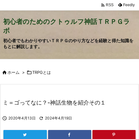

Feedly
RSS
初心者のためのクトゥルフ神話ＴＲＰＧラ
ボ
初心者でもわかりやすいＴＲＰＧのやり方などを経験と得た知識を
もとに解説します。

ホーム
>

TRPGとは
ミ＝ゴってなに？-神話生物を紹介その１

2020年4月13日

2024年4月19日