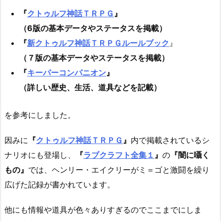
『
クトゥルフ神話ＴＲＰＧ
』
（6版の基本データやステータスを掲載）
『
新クトゥルフ神話ＴＲＰＧルールブック
』
（７版の基本データやステータスを掲載）
『
キーパーコンパニオン
』
（詳しい歴史、生活、道具などを記載）
を参考にしました。
因みに
『
クトゥルフ神話ＴＲＰＧ
』
内で掲載されているシ
ナリオにも登場し、
『
ラブクラフト全集１
』
の
『闇に囁く
もの』
では、ヘンリー・エイクリーがミ＝ゴと激闘を繰り
広げた記録が書かれています。
他にも情報や道具が色々ありすぎるのでここまでにしま