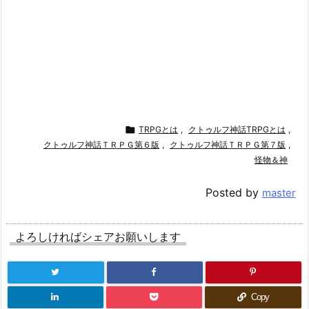

TRPGとは
,
クトゥルフ神話TRPGとは
,
クトゥルフ神話ＴＲＰＧ第６版
,
クトゥルフ神話ＴＲＰＧ第７版
,
怪物＆神
Posted by
master
よろしければシェアお願いします
Copy