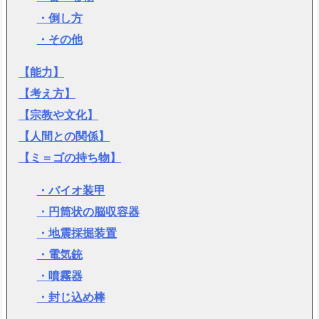
・倒し方
・その他
【能力】
【考え方】
【宗教や文化】
【人間との関係】
【ミ＝ゴの持ち物】
・バイオ装甲
・円筒状の脳収容器
・地震採掘装置
・電気銃
・噴霧器
・封じ込め棒