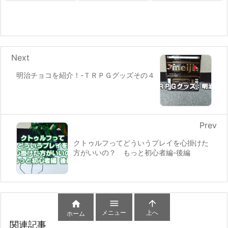
Next
明治チョコを紹介！-ＴＲＰＧグッズその４
Prev
クトゥルフってどういうプレイを心掛けた
方がいいの？ もっと初心者編-後編



メニュー
上へ
ホーム
関連記事