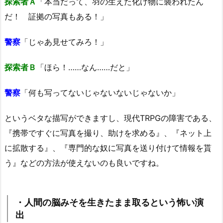
探索者Ａ
「本当だって、羽の生えた化け物に襲われたん
だ！ 証拠の写真もある！」
警察
「じゃあ見せてみろ！」
探索者Ｂ
「ほら！……なん……だと」
警察
「何も写ってないじゃないないじゃないか」
というベタな描写ができますし、現代TRPGの障害である、
『携帯ですぐに写真を撮り、助けを求める』、『ネット上
に拡散する』、『専門的な奴に写真を送り付けて情報を貰
う』などの方法が使えないのも良いですね。
・人間の脳みそを生きたまま取るという怖い演
出