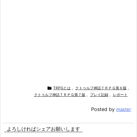

TRPGとは
,
クトゥルフ神話ＴＲＰＧ第６版
,
クトゥルフ神話ＴＲＰＧ第７版
,
プレイ記録
,
レポート
Posted by
master
よろしければシェアお願いします