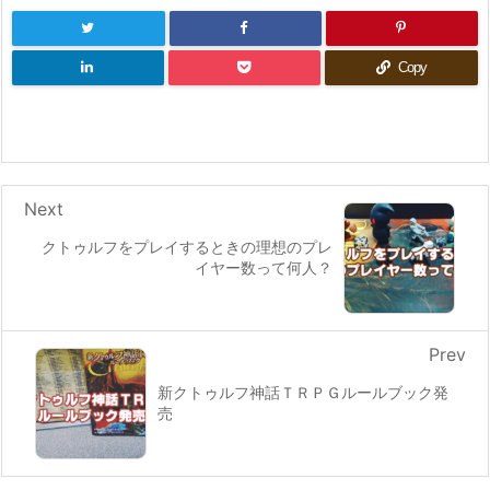
Copy
Next
クトゥルフをプレイするときの理想のプレ
イヤー数って何人？
Prev
新クトゥルフ神話ＴＲＰＧルールブック発
売