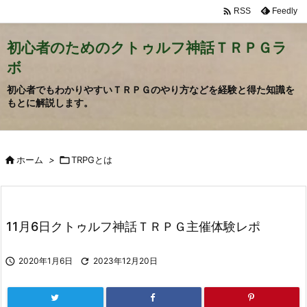

Feedly
RSS
初心者のためのクトゥルフ神話ＴＲＰＧラ
ボ
初心者でもわかりやすいＴＲＰＧのやり方などを経験と得た知識を
もとに解説します。

ホーム
>

TRPGとは
11月6日クトゥルフ神話ＴＲＰＧ主催体験レポ

2020年1月6日

2023年12月20日