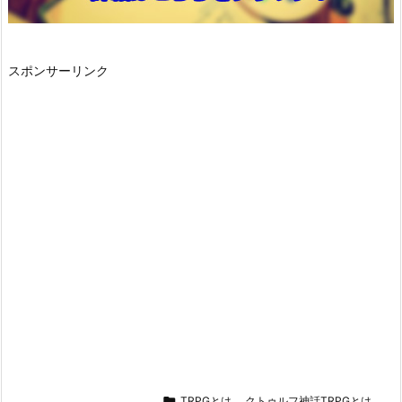
スポンサーリンク

TRPGとは
,
クトゥルフ神話TRPGとは
,