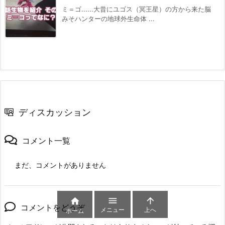
ミ＝ゴ......大昔にユゴス（冥王星）の方から来た脳
みそハンターの地球外生命体 ...
ディスカッション
コメント一覧
まだ、コメントがありません



コメントをどうぞ
メニュー
上へ
ホーム