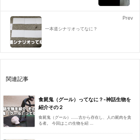
Prev
一本道シナリオってなに？
関連記事
食屍鬼（グール）ってなに？-神話生物を
紹介その２
食屍鬼（グール）......古から存在し、人の屍肉を貪
る者。 今回はこの生物を紹 ...