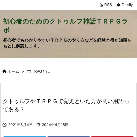

Feedly
RSS
初心者のためのクトゥルフ神話ＴＲＰＧラ
ボ
初心者でもわかりやすいＴＲＰＧのやり方などを経験と得た知識を
もとに解説します。

ホーム
>

TRPGとは
クトゥルフやＴＲＰＧで覚えといた方が良い用語っ
てある？

2021年3月4日

2024年4月18日