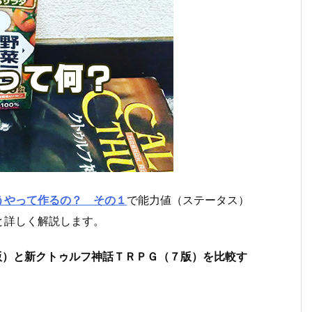
うやって作るの？ その１
で能力値（ステータス）
と詳しく解説します。
版）と新クトゥルフ神話ＴＲＰＧ（７版）を比較す