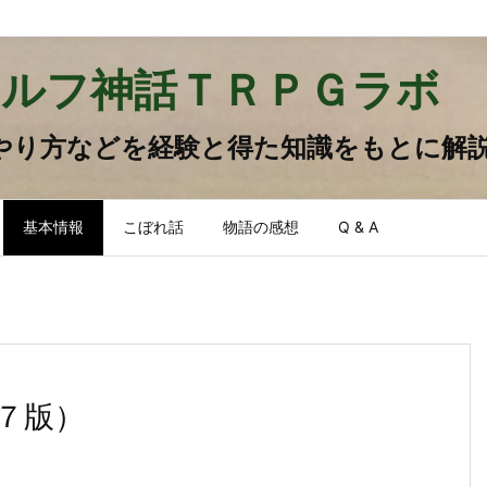
ルフ神話ＴＲＰＧラボ
やり方などを経験と得た知識をもとに解
基本情報
こぼれ話
物語の感想
Q & A
７版）