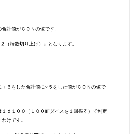
の合計値がＣＯＮの値です。
÷２（端数切り上げ）』となります。
に＋６をした合計値に×５をした値がＣＯＮの値で
は１ｄ１００（１００面ダイスを１回振る）で判定
たわけです。