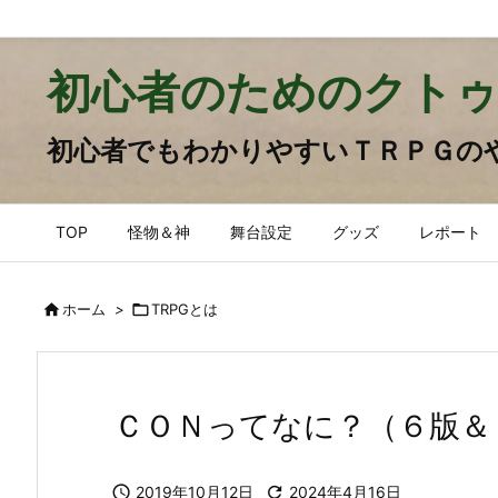
初心者のためのクトゥ
初心者でもわかりやすいＴＲＰＧの
TOP
怪物＆神
舞台設定
グッズ
レポート

ホーム
>

TRPGとは
ＣＯＮってなに？（６版＆

2019年10月12日

2024年4月16日