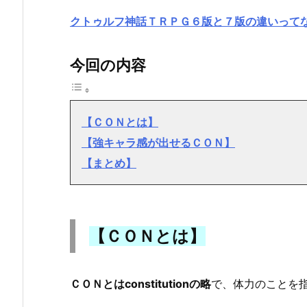
クトゥルフ神話ＴＲＰＧ６版と７版の違いって
今回の内容
【ＣＯＮとは】
【強キャラ感が出せるＣＯＮ】
【まとめ】
【ＣＯＮとは】
ＣＯＮとはconstitutionの略
で、体力のことを